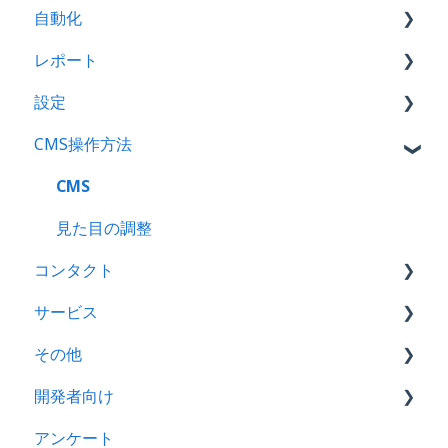
自動化
Eメール
タスク
テンプレート
レポート
ランディングページ
ミーティング
ワークフロー
設定
ファイル
アナリティクスツール
CMS操作方法
フォーム
ダッシュボード
プロパティ
SEO（検索エンジン最適化）
レポート
Eメール連携
CMS
ウェブサイトページ
API連携
見た目の調整
コンタクト
ブログ
メール通知
サービス
CTA
Eメール
コール
その他
プロスペクト
アクティビティーフィード
フィードバックアンケート
開発者向け
CRM
コンタクト
ナレッジベース
ファイル
アンケート
リスト
会社
検索結果
Hubl