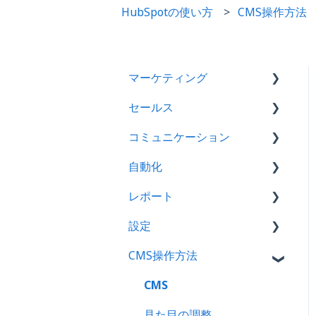
HubSpotの使い方
CMS操作方法
マーケティング
セールス
キャンペーン
コミュニケーション
広告
取引
自動化
Eメール
タスク
テンプレート
レポート
ランディングページ
ミーティング
ワークフロー
設定
ファイル
アナリティクスツール
CMS操作方法
フォーム
ダッシュボード
プロパティ
SEO（検索エンジン最適
レポート
Eメール連携
CMS
化）