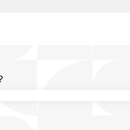
？
りません。