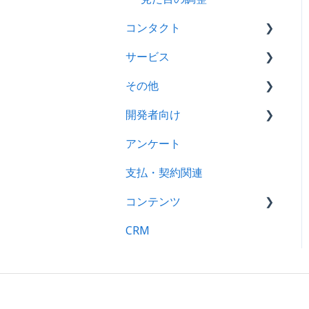
API連携
見た目の調整
ウェブサイトページ
コンタクト
メール通知
ブログ
サービス
Eメール
コール
CTA
その他
プロスペクト
アクティビティーフィード
フィードバックアンケート
開発者向け
CRM
コンタクト
ナレッジベース
ファイル
アンケート
リスト
会社
検索結果
Hubl
支払・契約関連
アプリ連携
リスト
ドメイン
コンテンツ
コンタクトプロパティ
MovableType
CRM
Shopify
メンバーシップ
著作権
サーバー