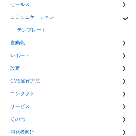
セールス
キャンペーン
コミュニケーション
広告
取引
Eメール
タスク
テンプレート
自動化
ランディングページ
ミーティング
レポート
ファイル
ワークフロー
設定
フォーム
アナリティクスツール
CMS操作方法
SEO（検索エンジン最適化）
ダッシュボード
プロパティ
コンタクト
ウェブサイトページ
レポート
Eメール連携
CMS
サービス
ブログ
API連携
見た目の調整
コール
その他
CTA
メール通知
アクティビティーフィード
フィードバックアンケート
開発者向け
Eメール
コンタクト
ナレッジベース
ファイル