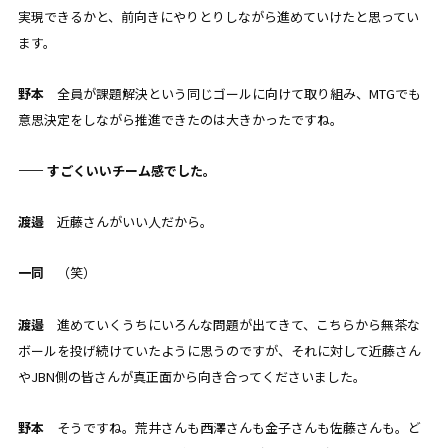
実現できるかと、前向きにやりとりしながら進めていけたと思ってい
ます。
野本
全員が課題解決という同じゴールに向けて取り組み、MTGでも
意思決定をしながら推進できたのは大きかったですね。
—— すごくいいチーム感でした。
渡邉
近藤さんがいい人だから。
一同
（笑）
渡邉
進めて
いくうちにいろんな問題が出てきて、こちらから無茶な
ボールを投げ続けていたように思うのですが、それに対して近藤さん
やJBN側の皆さんが真正面から向き合ってくださいました。
野本
そうですね。荒井さんも西澤さんも金子さんも佐藤さんも。ど