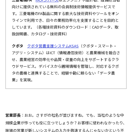
向けに提供されている無料の会員制技術情報提供サービスで
す。三菱電機のFA製品に関する膨大な技術資料やツールをオン
ラインで利用でき、日々の業務効率化を支援することを目的と
しています。（各種技術資料の
ダウンロード：CADデータ、取
扱説明書、カタログ・技術資料）
クボタ
クボタ営農支援システムKSAS
（クボタ・スマート・
アグリ・システム）はICT（情報通信技術）と農業機械を融合さ
せ、農業経営の効率化や品質・収量の向上をサポートするクラ
ウドサービス。デバイスから圃場情報を管理し、対応するクボ
タの農機と連携することで、経験や勘に頼らない「データ農
業」を実現。
営業部長
：おお。さすがの社名が並びますね。でも、当社のような中
規模企業が作っても役に立つでしょうか？お客様に使われなかったり、
現場の営業が新しいシステムの入力を敬遠するんじゃないかという不