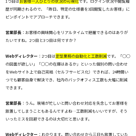
1つ目は
お客様一人ひとりの状況の可視化
です。ログイン状況や閲覧履
歴が同期されるので、「昨日、特定の仕様書を3回閲覧したお客様」に
ピンポイントでアプローチできます。
営業部長
：お客様の興味関心をリアルタイムで把握できるのはありが
たいですね。2つ目と3つ目は何ですか？
Webディレクター
：2つ目は
定型業務の自動化と工数削減
です。「◯◯
の図面が欲しい」「◯◯の在庫はあるか」といった個別の問い合わせ
をWebサイト上で自己完結（セルフサービス化）できれば、24時間い
つでも顧客自身で解決でき、社内のバックオフィス工数も大幅に削減
できます。
営業部長
：うん。現場が忙しいと問い合わせ対応を失念してお客様を
放置してしまうこともあるんですよね…工数削減もいいですが、そう
いったミスを回避できるのは大切だと思います。
Webディレクター
：わかります。問い合わせから三日も放置していた