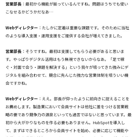
営業部長
：最初から機能が揃っているんですね。問題はうちでも使い
こなせるかどうかだなあ…
Webディレクター
：たしかに定着は重要な課題です。そのために当社
のような導入支援・運用支援をご提供する会社が増えてきました。
営業部長
：そうですね。最初は支援してもらう必要があると思いま
す。やっぱりデジタル活用はもう無視できないからなあ。「足で稼
ぐ・対面で会う・課題を解決する」という我々が培ってきた強みにデ
ジタルを組み合わせて、競合に先んじた強力な営業体制を培ういい機
会ですかね。
Webディレクター
：ええ。部長が仰ったように前向きに捉えることを
お薦めします。製造業において会員サイトは他社に差をつける営業戦
略の要であり競争力の源泉といっても過言ではないと思っています。最
初から大がかりなものを作る必要もありません。HubSpotを導入し
て、まずはできるところから会員サイトを始め、必要に応じて機能や