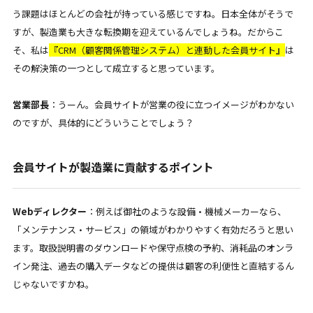
う課題はほとんどの会社が持っている感じですね。日本全体がそうで
すが、製造業も大きな転換期を迎えているんでしょうね。だからこ
そ、私は
『CRM（顧客関係管理システム）と連動した会員サイト』
は
その解決策の一つとして成立すると思っています。
営業部長
：うーん。会員サイトが営業の役に立つイメージがわかない
のですが、具体的にどういうことでしょう？
会員サイトが製造業に貢献するポイント
Webディレクター
：例えば御社のような
設備・機械メーカー
なら、
「メンテナンス・サービス」の領域がわかりやすく有効だろうと思い
ます。取扱説明書のダウンロードや保守点検の予約、消耗品のオンラ
イン発注、過去の購入データなどの提供は顧客の利便性と直結するん
じゃないですかね。