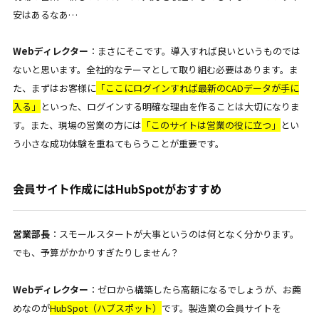
安はあるなあ…
Webディレクター
：まさにそこです。導入すれば良いというものでは
ないと思います。全社的なテーマとして取り組む必要はあります。ま
た、まずはお客様に
「ここにログインすれば最新のCADデータが手に
入る」
といった、
ログインする明確な理由を作ることは大切になりま
す。また、現場の営業の方には
「このサイトは営業の役に立つ」
とい
う小さな成功体験
を重ねてもらうことが重要です。
会員サイト作成にはHubSpotがおすすめ
営業部長
：スモールスタートが大事というのは何となく分かります。
でも、予算がかかりすぎたりしません？
Webディレクター
：ゼロから構築したら高額になるでしょうが、お薦
めなのが
HubSpot（ハブスポット）
です。製造業の会員サイトを