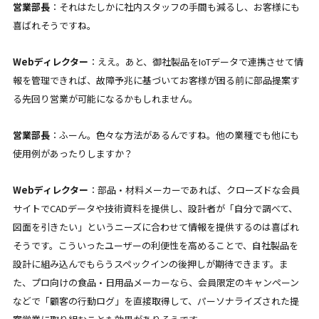
営業部長
：それはたしかに社内スタッフの手間も減るし、お客様にも
喜ばれそうですね。
Webディレクター
：ええ。あと、御社製品をIoTデータで連携させて情
報を管理できれば、故障予兆に基づいてお客様が困る前に部品提案す
る先回り営業が可能になるかもしれません。
営業部長
：ふーん。色々な方法があるんですね。他の業種でも他にも
使用例があったりしますか？
Webディレクター
：
部品・材料メーカー
であれば、クローズドな会員
サイトでCADデータや技術資料を提供し、設計者が「自分で調べて、
図面を引きたい」というニーズに合わせて情報を提供するのは喜ばれ
そうです。こういったユーザーの利便性を高めることで、自社製品を
設計に組み込んでもらうスペックインの後押しが期待できます。ま
た、プロ向けの
食品・日用品メーカー
なら、会員限定のキャンペーン
などで「顧客の行動ログ」を直接取得して、パーソナライズされた提