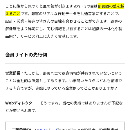
ことに後から気づくと血の気が引きますよね…3つ目は
部署間の
壁を越
えること
です。顧客のリアルな行動データを共通言語にすることで、
設計・営業・製造の皆さんの目線を合わせることができます。顧客の
解像度をより鮮明にし、同じ情報を共有することは組織の一体化や製
品開発、サービス向上に大きく貢献します。
会員サイトの先行例
営業部長
：たしかに、部署同士で顧客情報が共有されていないという
ことは全社的な課題としてあります。いま聞いた３点はどれも納得で
きる内容ですが、実際にやっている企業例ってどこかありますか？
Webディレクター
：そうですね。当社の実績ではありませんが下記な
どが挙げられます。
三菱電機FA
FAメンバーズ
はエンジニアや設計者、設備担当者