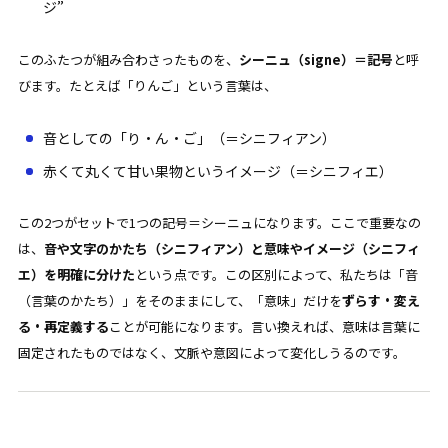
ジ”
このふたつが組み合わさったものを、
シーニュ（signe）＝記号
と呼
びます。たとえば「りんご」という言葉は、
音としての「り・ん・ご」（＝シニフィアン）
赤くて丸くて甘い果物というイメージ（＝シニフィエ）
この2つがセットで1つの記号＝シーニュになります。
ここで重要なの
は、
音や文字のかたち（シニフィアン）と意味やイメージ（シニフィ
エ）を明確に分けた
という点です。この区別によって、私たちは「音
（言葉のかたち）」をそのままにして、「意味」だけを
ずらす・変え
る・再定義する
ことが可能になります。言い換えれば、意味は言葉に
固定されたものではなく、文脈や意図によって変化しうるのです。