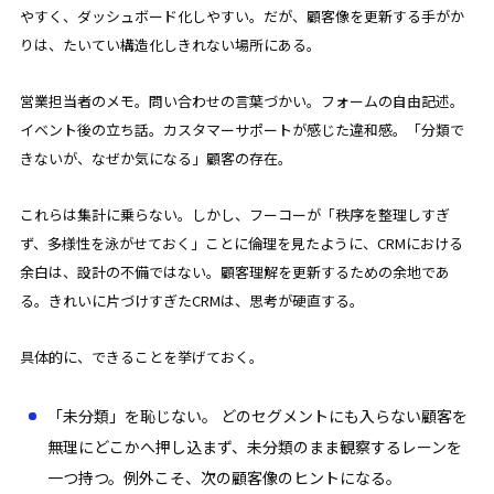
やすく、ダッシュボード化しやすい。だが、顧客像を更新する手がか
りは、たいてい構造化しきれない場所にある。
営業担当者のメモ。問い合わせの言葉づかい。フォームの自由記述。
イベント後の立ち話。カスタマーサポートが感じた違和感。「分類で
きないが、なぜか気になる」顧客の存在。
これらは集計に乗らない。しかし、フーコーが「秩序を整理しすぎ
ず、多様性を泳がせておく」ことに倫理を見たように、CRMにおける
余白は、設計の不備ではない。顧客理解を更新するための余地であ
る。きれいに片づけすぎたCRMは、思考が硬直する。
具体的に、できることを挙げておく。
「未分類」を恥じない。 どのセグメントにも入らない顧客を
無理にどこかへ押し込まず、未分類のまま観察するレーンを
一つ持つ。例外こそ、次の顧客像のヒントになる。