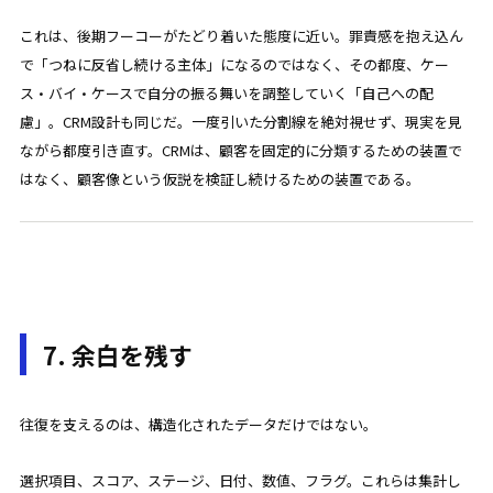
これは、後期フーコーがたどり着いた態度に近い。罪責感を抱え込ん
で「つねに反省し続ける主体」になるのではなく、その都度、ケー
ス・バイ・ケースで自分の振る舞いを調整していく「自己への配
慮」。CRM設計も同じだ。一度引いた分割線を絶対視せず、現実を見
ながら都度引き直す。CRMは、顧客を固定的に分類するための装置で
はなく、顧客像という仮説を検証し続けるための装置である。
7. 余白を残す
往復を支えるのは、構造化されたデータだけではない。
選択項目、スコア、ステージ、日付、数値、フラグ。これらは集計し