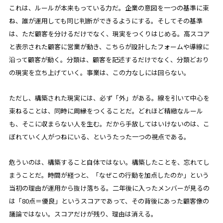
これは、ルールが本来もっている力だ。企業の意図を一つの基準に束
ね、誰が運用しても同じ判断ができるようにする。そしてその基準
は、ただ顧客を分けるだけでなく、現実をつくりはじめる。高スコア
と表示された顧客に営業が動き、こちらが設計したフォームや導線に
沿って顧客が動く。分類は、顧客を記述するだけでなく、分類どおり
の現実を立ち上げていく。事業は、この力なしには回らない。
ただし、構築された現実には、必ず「外」がある。線を引いて中心を
束ねることは、同時に周縁をつくることだ。どれほど精緻なルール
も、そこに収まらない人を生む。だから手放してはいけないのは、こ
ぼれていく人がつねにいる、というたった一つの視点である。
危ういのは、構築すること自体ではない。構築したことを、忘れてし
まうことだ。時間が経つと、「なぜこの行動を加点したのか」という
当初の理由が運用から抜け落ちる。二年後に入ったメンバーが見るの
は「80点＝優良」というスコアであって、その背後にあった顧客像の
議論ではない。スコアだけが残り、理由は消える。