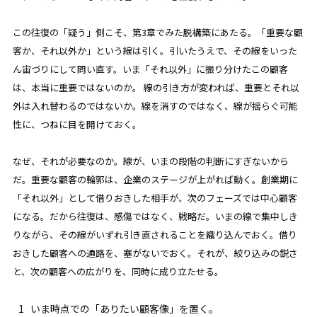
この往復の「疑う」側こそ、第3章でみた脱構築にあたる。「重要な顧
客か、それ以外か」という線は引く。引いたうえで、その線をいった
ん宙づりにして問い直す。いま「それ以外」に振り分けたこの顧客
は、本当に重要ではないのか。 線の引き方が変われば、重要とそれ以
外は入れ替わるのではないか。線を消すのではなく、線が揺らぐ可能
性に、つねに目を開けておく。
なぜ、それが必要なのか。線が、いまの段階の判断にすぎないから
だ。重要な顧客の輪郭は、企業のステージが上がれば動く。創業期に
「それ以外」として借りおきした相手が、次のフェーズでは中心顧客
になる。だから往復は、感傷ではなく、戦略だ。いまの線で集中しき
りながら、その線がいずれ引き直されることを織り込んでおく。借り
おきした顧客への通路を、塞がないでおく。それが、絞り込みの鋭さ
と、次の顧客への広がりを、同時に成り立たせる。
いま時点での「ありたい顧客像」を置く。