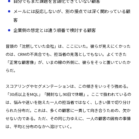
自分でもまだ課題を言語化できていない顧客
メールには反応しないが、別の接点では深く関わっている顧
客
企業側の想定とは違う順番で検討する顧客
冒頭の「沈黙していた会社」は、ここにいた。彼らが見えにくかった
のは、CRMの不具合でも、担当者の見落としでもない。よくできた
「正常な顧客像」が、いまの線の外側に、彼らをそっと置いていたか
らだ。
スコアリングやセグメンテーションは、この傾きをいっそう強める。
「30点以上をMQL」「開封なし90日で休眠」。ここで扱われているの
は、悩みや迷いを抱えた一人の担当者ではなく、しきい値で切り分け
られた分布だ。これは、多くの顧客に一貫して向き合うための、欠か
せない力である。ただ、その同じ力ゆえに、一人の顧客の固有の事情
は、平均と分布のなかへ溶けていく。