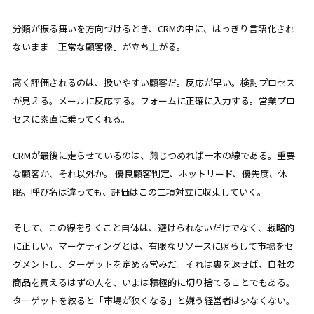
分類が振る舞いを方向づけるとき、CRMの中に、はっきり言語化され
ないまま「正常な顧客像」が立ち上がる。
高く評価されるのは、扱いやすい顧客だ。反応が早い。検討プロセス
が見える。メールに反応する。フォームに正確に入力する。営業プロ
セスに素直に乗ってくれる。
CRMが最後に走らせているのは、煎じつめれば一本の線である。重要
な顧客か、それ以外か。 優良顧客判定、ホットリード、優先度、休
眠。呼び名は違っても、評価はこの二項対立に収束していく。
そして、この線を引くこと自体は、避けられないだけでなく、戦略的
に正しい。マーケティングとは、有限なリソースに照らして市場をセ
グメントし、ターゲットを定める営みだ。それは裏を返せば、自社の
商品を買えるはずの人を、いまは積極的に切り捨てることでもある。
ターゲットを絞ると「市場が狭くなる」と嫌う経営者は少なくない。