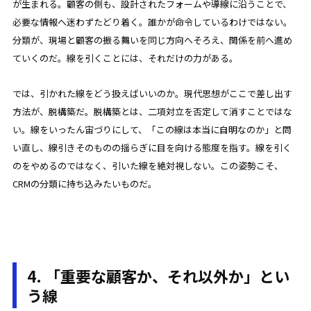
が生まれる。顧客の側も、設計されたフォームや導線に沿うことで、
必要な情報へ迷わずたどり着く。誰かが命令しているわけではない。
分類が、現場と顧客の振る舞いを同じ方向へそろえ、関係を前へ進め
ていくのだ。線を引くことには、それだけの力がある。
では、引かれた線をどう扱えばいいのか。現代思想がここで差し出す
方法が、脱構築だ。脱構築とは、二項対立を否定して消すことではな
い。線をいったん宙づりにして、「この線は本当に自明なのか」と問
い直し、線引きそのものの揺らぎに目を向ける態度を指す。線を引く
のをやめるのではなく、引いた線を絶対視しない。この姿勢こそ、
CRMの分類に持ち込みたいものだ。
4. 「重要な顧客か、それ以外か」とい
う線