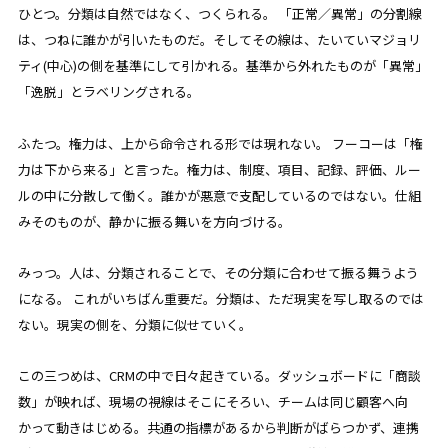
ひとつ。分類は自然ではなく、つくられる。 「正常／異常」の分割線
は、つねに誰かが引いたものだ。そしてその線は、たいていマジョリ
ティ(中心)の側を基準にして引かれる。基準から外れたものが「異常」
「逸脱」とラベリングされる。
ふたつ。権力は、上から命令される形では現れない。 フーコーは「権
力は下から来る」と言った。権力は、制度、項目、記録、評価、ルー
ルの中に分散して働く。誰かが悪意で支配しているのではない。仕組
みそのものが、静かに振る舞いを方向づける。
みっつ。人は、分類されることで、その分類に合わせて振る舞うよう
になる。 これがいちばん重要だ。分類は、ただ現実を写し取るのでは
ない。現実の側を、分類に似せていく。
この三つめは、CRMの中で日々起きている。ダッシュボードに「商談
数」が映れば、現場の視線はそこにそろい、チームは同じ顧客へ向
かって動きはじめる。共通の指標があるから判断がばらつかず、連携