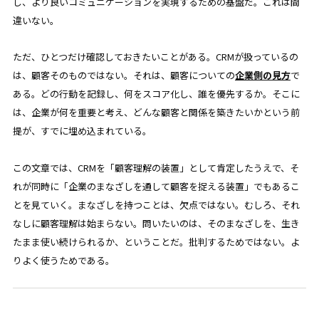
し、より良いコミュニケーションを実現するための基盤だ。これは間
違いない。
ただ、ひとつだけ確認しておきたいことがある。CRMが扱っているの
は、顧客そのものではない。それは、顧客についての
企業側の見方
で
ある。どの行動を記録し、何をスコア化し、誰を優先するか。そこに
は、企業が何を重要と考え、どんな顧客と関係を築きたいかという前
提が、すでに埋め込まれている。
この文章では、CRMを「顧客理解の装置」として肯定したうえで、そ
れが同時に「企業のまなざしを通して顧客を捉える装置」でもあるこ
とを見ていく。まなざしを持つことは、欠点ではない。むしろ、それ
なしに顧客理解は始まらない。問いたいのは、そのまなざしを、生き
たまま使い続けられるか、ということだ。批判するためではない。よ
りよく使うためである。