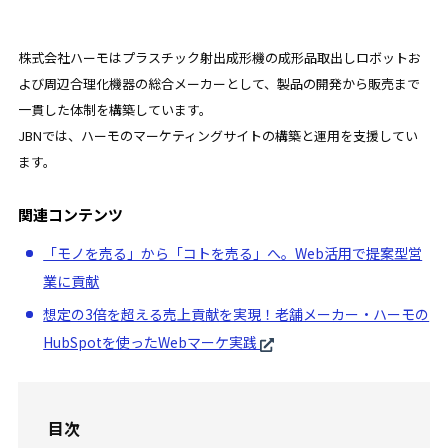
株式会社ハーモはプラスチック射出成形機の成形品取出しロボットお
よび周辺合理化機器の総合メーカーとして、製品の開発から販売まで
一貫した体制を構築しています。
JBNでは、ハーモのマーケティングサイトの構築と運用を支援してい
ます。
関連コンテンツ
「モノを売る」から「コトを売る」へ。Web活用で提案型営
業に貢献
想定の3倍を超える売上貢献を実現！老舗メーカー・ハーモの
HubSpotを使ったWebマーケ実践
目次