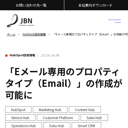
お問い合わせ先一覧
会社案内ダウンロード
ホーム
HubSpot技術情報
「Eメール専用のプロパティタイプ（Email）」の作成が
2026.06.18
HubSpot技術情報
「Eメール専用のプロパティ
タイプ（Email）」の作成が
可能に
HubSpot
Marketing Hub
Content Hub
Service Hub
Costomer Platform
Sales Hub
Operations Hub
Data Hub
Smart CRM