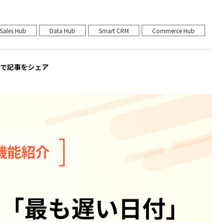
Sales Hub
Data Hub
Smart CRM
Commerce Hub
ルで記事をシェア