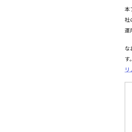
本
社
運
な
す
リ