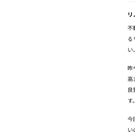
リ
不
る
い
昨
高
良
す
今
い